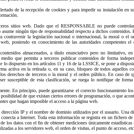
alertado de la recepción de cookies y para impedir su instalación en s
formación.
 terceros sitios web. Dado que el RESPONSABLE no puede controlar
no asume ningún tipo de responsabilidad respecto a dichos contenidos. 
 contravenir la legislación nacional o internacional, la moral o el o
io web, poniendo en conocimiento de las autoridades competentes el
nidos almacenados, a título enunciativo pero no limitativo, en f
o medio que permita a terceros publicar contenidos de forma indepe
dispuesto en los artículos 11 y 16 de la LSSICE, se pone a disposi
rma activa en la retirada o, en su caso, bloqueo de todos aquellos c
, los derechos de terceros o la moral y el orden público. En caso de q
er susceptible de esta clasificación, se ruega lo notifique de forma
ente. En principio, puede garantizarse el correcto funcionamiento los
sibilidad de que existan ciertos errores de programación, o que acon
jantes que hagan imposible el acceso a la página web.
 dirección IP y el nombre de dominio utilizados por el usuario. Una di
necta a Internet. Toda esta información se registra en un fichero de 
 de los datos con el fin de obtener mediciones únicamente estadísticas
zadas a los servidores web, el orden de visitas, el punto de acceso, etc