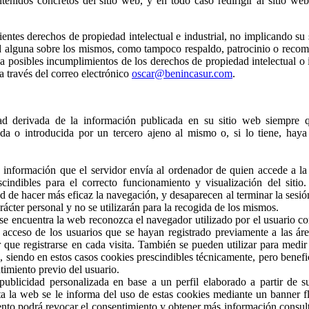
enidos concretos del sitio web, y en todo caso redirigir al sitio web
tes derechos de propiedad intelectual e industrial, no implicando su
dad alguna sobre los mismos, como tampoco respaldo, patrocinio o reco
a posibles incumplimientos de los derechos de propiedad intelectual o i
a través del correo electrónico
oscar@benincasur.com
.
 derivada de la información publicada en su sitio web siempre 
da o introducida por un tercero ajeno al mismo o, si lo tiene, hay
e información que el servidor envía al ordenador de quien accede a la
indibles para el correcto funcionamiento y visualización del sitio
dad de hacer más eficaz la navegación, y desaparecen al terminar la sesió
ácter personal y no se utilizarán para la recogida de los mismos.
se encuentra la web reconozca el navegador utilizado por el usuario con
acceso de los usuarios que se hayan registrado previamente a las área
que registrarse en cada visita. También se pueden utilizar para medir 
., siendo en estos casos cookies prescindibles técnicamente, pero benefi
ntimiento previo del usuario.
 publicidad personalizada en base a un perfil elaborado a partir de s
ta la web se le informa del uso de estas cookies mediante un banner fl
nto podrá revocar el consentimiento y obtener más información consul