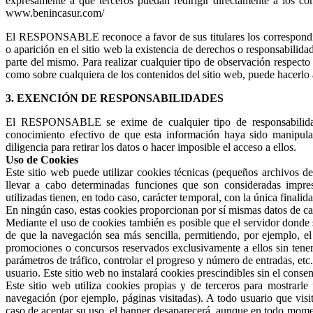
expresamente a que terceros puedan redirigir directamente a los cont
www.benincasur.com/
El RESPONSABLE reconoce a favor de sus titulares los correspondien
o aparición en el sitio web la existencia de derechos o responsabili
parte del mismo. Para realizar cualquier tipo de observación respecto 
como sobre cualquiera de los contenidos del sitio web, puede hacerlo 
3. EXENCIÓN DE RESPONSABILIDADES
El RESPONSABLE se exime de cualquier tipo de responsabilidad
conocimiento efectivo de que esta información haya sido manipula
diligencia para retirar los datos o hacer imposible el acceso a ellos.
Uso de Cookies
Este sitio web puede utilizar cookies técnicas (pequeños archivos d
llevar a cabo determinadas funciones que son consideradas impresc
utilizadas tienen, en todo caso, carácter temporal, con la única finali
En ningún caso, estas cookies proporcionan por sí mismas datos de car
Mediante el uso de cookies también es posible que el servidor donde 
de que la navegación sea más sencilla, permitiendo, por ejemplo, el 
promociones o concursos reservados exclusivamente a ellos sin tener 
parámetros de tráfico, controlar el progreso y número de entradas, etc
usuario. Este sitio web no instalará cookies prescindibles sin el conse
Este sitio web utiliza cookies propias y de terceros para mostrarle
navegación (por ejemplo, páginas visitadas). A todo usuario que visi
caso de aceptar su uso, el banner desaparecerá, aunque en todo mome