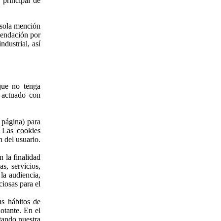
 principal de
 sola mención
mendación por
ndustrial, así
que no tenga
a actuado con
 página) para
. Las cookies
n del usuario.
 la finalidad
s, servicios,
la audiencia,
ciosas para el
us hábitos de
otante. En el
tando nuestra