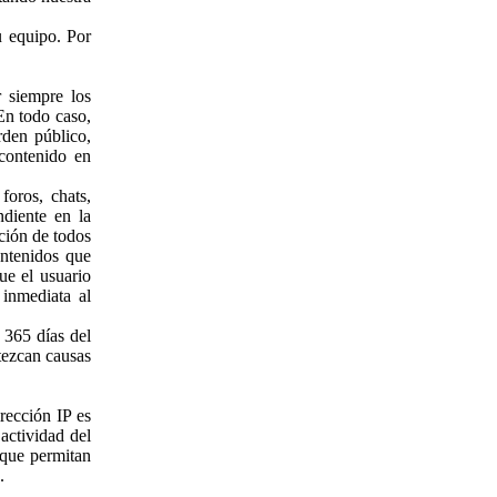
u equipo. Por
 siempre los
En todo caso,
rden público,
 contenido en
oros, chats,
ndiente en la
ción de todos
ontenidos que
ue el usuario
 inmediata al
 365 días del
tezcan causas
rección IP es
actividad del
 que permitan
.