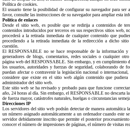
Política de cookies.
El usuario tiene la posibilidad de configurar su navegador para ser 
favor, consulte las instrucciones de su navegador para ampliar esta in
Política de enlaces
Desde el sitio web, es posible que se redirija a contenidos de
contenidos introducidos por terceros en sus respectivos sitios web, 
procederá a la retirada inmediata de cualquier contenido que pudiera
procediendo a la retirada inmediata de la redirección a dicho sit
cuestión.
El RESPONSABLE no se hace responsable de la información y conte
generadores de blogs, comentarios, redes sociales o cualquier otr
página web del RESPONSABLE. Sin embargo, y en cumplimiento de lo 
los usuarios, autoridades y fuerzas de seguridad, colaborando de fo
puedan afectar o contravenir la legislación nacional o internacional
considere que existe en el sitio web algún contenido que pudiera s
administrador del sitio web.
Este sitio web se ha revisado y probado para que funcione correctam
año, 24 horas al día. Sin embargo, el RESPONSABLE no descarta la po
de fuerza mayor, catástrofes naturales, huelgas o circunstancias seme
Direcciones IP
Los servidores del sitio web podrán detectar de manera automática la
un número asignado automáticamente a un ordenador cuando este se co
servidor debidamente inscrito que permite el posterior procesamiento
conocer el número de impresiones de páginas, el número de visitas reali