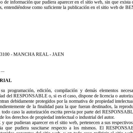
de información que pudiera aparecer en el sitio web, sin que exista 
nes, entendiéndose como suficiente la publicación en el sitio web d
23100 - MANCHA REAL - JAEN
…..
TRIAL
o su programación, edición, compilación y demás elementos necesa
iedad del RESPONSABLE o, si es el caso, dispone de licencia o autoriz
ntran debidamente protegidos por la normativa de propiedad intelectual 
endientemente de la finalidad para la que fueran destinados, la reprodu
e en todo caso la autorización escrita previa por parte del RESPONSAB
 los derechos de propiedad intelectual o industrial del autor.
que pudieran aparecer en el sitio web, pertenecen a sus respectivos 
ersia que pudiera suscitarse respecto a los mismos. El RESPONSA