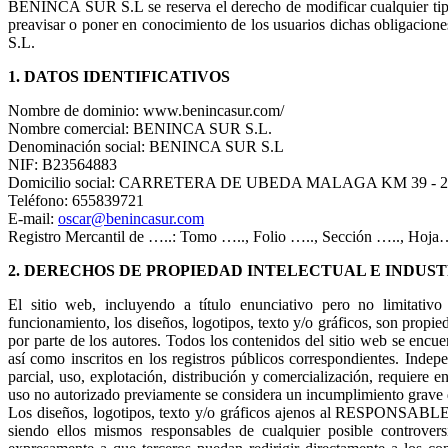
BENINCA SUR S.L se reserva el derecho de modificar cualquier tipo 
preavisar o poner en conocimiento de los usuarios dichas obligacio
S.L.
1. DATOS IDENTIFICATIVOS
Nombre de dominio: www.benincasur.com/
Nombre comercial: BENINCA SUR S.L.
Denominación social: BENINCA SUR S.L
NIF: B23564883
Domicilio social: CARRETERA DE UBEDA MALAGA KM 39 - 
Teléfono: 655839721
E-mail:
oscar@benincasur.com
Registro Mercantil de …..: Tomo ….., Folio ….., Sección ….., Hoja
2. DERECHOS DE PROPIEDAD INTELECTUAL E INDUS
El sitio web, incluyendo a título enunciativo pero no limitativ
funcionamiento, los diseños, logotipos, texto y/o gráficos, son prop
por parte de los autores. Todos los contenidos del sitio web se encue
así como inscritos en los registros públicos correspondientes. Indep
parcial, uso, explotación, distribución y comercialización, requier
uso no autorizado previamente se considera un incumplimiento grave de
Los diseños, logotipos, texto y/o gráficos ajenos al RESPONSABLE y 
siendo ellos mismos responsables de cualquier posible controv